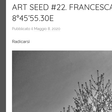
ART SEED #22. FRANCESCA 
8°45’55.30E
Pubblicato il
Maggio 8, 2020
d
i
Radicarsi
r
e
s
i
l
i
e
n
z
a