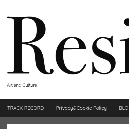
Salta
al
contenuto
Resilienza.art
Art and Culture
TRACK RECORD
Privacy&Cookie Policy
BLO