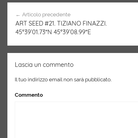
o
p
n
m
o
p
Navigazione
Articolo precedente
k
ART SEED #21. TIZIANO FINAZZI.
articoli
45°39’01.73″N 45°39’08.99″E
Lascia un commento
Il tuo indirizzo email non sarà pubblicato.
Commento